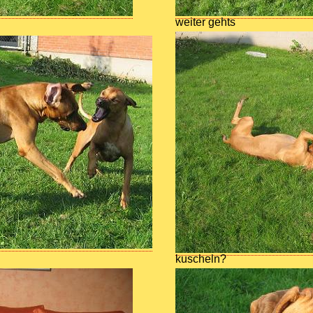
weiter gehts
kuscheln?