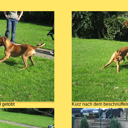
 getobt
Kurz nach dem beschnüffeln