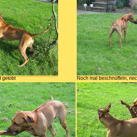
 getobt
Noch mal beschnüffeln, riech