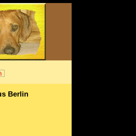
h
s Berlin